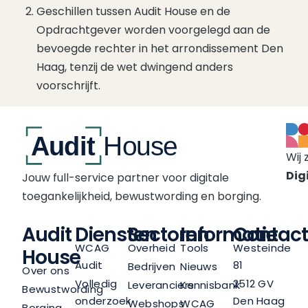
Geschillen tussen Audit House en de
Opdrachtgever worden voorgelegd aan de
bevoegde rechter in het arrondissement Den
Haag, tenzij de wet dwingend anders
voorschrijft.
Wij 
Digi
Jouw full-service partner voor digitale
toegankelijkheid, bewustwording en borging.
Audit
Diensten
Sectoren
Informatie
Contact
WCAG
Overheid
Tools
Westeinde
House
Audit
81
Bedrijven
Nieuws
Over ons
Volledig
2512 GV
Leveranciers
Kennisbank
Bewustwording
onderzoek
Den Haag
Webshops
WCAG
Borging