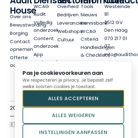
Audit
Diensten
Sectoren
Informatie
Contact
WCAG
Overheid
Tools
Westeinde
House
Audit
81
Bedrijven
Nieuws
Over ons
Volledig
2512 GV
Leveranciers
Kennisbank
Bewustwording
onderzoek
Den Haag
Webshops
WCAG
Borging
Content
070 217 01
Criteria
Cultuur
Contact
onderzoek
07
Handleidingen
opnemen
App
info@audithou
& Checklists
Offerte
onderzoek
LinkedIn
Nieuwsbrief
aanvragen
Trainingen
Pas je cookievoorkeuren aan
Advies
We respecteren je privacy. Je bepaalt zelf
welke soorten cookies je toestaat.
ALLES ACCEPTEREN
2026 © Audit House BV
Sitemap
ALLES WEIGEREN
— Hosted in Europe
Algemene voorwaarden
🇪🇺
Privacyvoorwaarden
INSTELLINGEN AANPASSEN
Toegankelijkheidsverkla