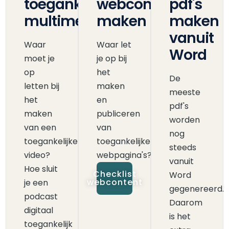
toegankelijke
webcontent
pdf's
multimedia
maken
maken
vanuit
Waar
Waar let
Word
moet je
je op bij
op
het
De
letten bij
maken
meeste
het
en
pdf's
maken
publiceren
worden
van een
van
nog
toegankelijke
toegankelijke
steeds
video?
webpagina's?
vanuit
Hoe sluit
Checklist
Word
webcontent
je een
gegenereerd.
podcast
Daarom
digitaal
is het
toegankelijk