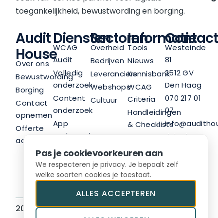
toegankelijkheid, bewustwording en borging.
Audit
Diensten
Sectoren
Informatie
Contact
WCAG
Overheid
Tools
Westeinde
House
Audit
81
Bedrijven
Nieuws
Over ons
Volledig
2512 GV
Leveranciers
Kennisbank
Bewustwording
onderzoek
Den Haag
Webshops
WCAG
Borging
Content
070 217 01
Criteria
Cultuur
Contact
onderzoek
07
Handleidingen
opnemen
App
info@audithou
& Checklists
Offerte
onderzoek
LinkedIn
Nieuwsbrief
aanvragen
Trainingen
Pas je cookievoorkeuren aan
Advies
We respecteren je privacy. Je bepaalt zelf
welke soorten cookies je toestaat.
ALLES ACCEPTEREN
2026 © Audit House BV
Sitemap