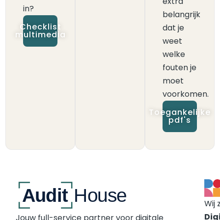
extra
in?
belangrijk
Checklist
dat je
multimedia
weet
welke
fouten je
moet
voorkomen.
Toegankelijke
pdf's
Wij 
Digi
Jouw full-service partner voor digitale