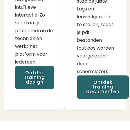
stap de juiste
intuïtieve
tags en
interactie. Zo
leesvolgorde in
voorkom je
te stellen, zodat
problemen in de
je pdf-
techniek en
bestanden
werkt het
foutloos worden
platform voor
voorgelezen
iedereen.
door
schermlezers.
Ontdek
training
design
Ontdek
training
documenten