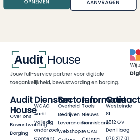
OPNEMEN
AANVRAGEN
Wij 
Digi
Jouw full-service partner voor digitale
toegankelijkheid, bewustwording en borging.
Audit
Diensten
Sectoren
Informatie
Contact
WCAG
Overheid
Tools
Westeinde
House
Audit
81
Bedrijven
Nieuws
Over ons
Volledig
2512 GV
Leveranciers
Kennisbank
Bewustwording
onderzoek
Den Haag
Webshops
WCAG
Borging
Content
070 217 01
Criteria
Cultuur