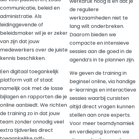
werkdruk hoog is en dat je
communicatie, beleid en
de reguliere
administratie. Als
werkzaamheden niet te
leidinggevende of
lang wilt onderbreken.
beleidsmaker wil je er zeker
Daarom bieden we
van zijn dat jouw
compacte en intensieve
medewerkers over de juiste
sessies aan die goed in de
kennis beschikken.
agenda’s in te plannen zijn.
Een digitaal toegankelijk
We geven de training in
platform valt of staat
beginsel online, via handige
namelijk ook met de losse
e-learnings en interactieve
bijlagen en rapporten die je
sessies waarbij cursisten
online aanbiedt. We richten
altijd direct vragen kunnen
de training zo in dat jouw
stellen aan onze experts.
team zonder onnodig veel
Voor meer teamdynamiek
extra tijdverlies direct
en verdieping komen we
toegankelijke pdf-