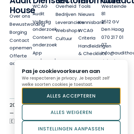
Audit
Diensten
Sectoren
Informatie
Contact
WCAG
Overheid
Tools
Westeinde
House
Audit
81
Bedrijven
Nieuws
Over ons
Volledig
2512 GV
Leveranciers
Kennisbank
Bewustwording
onderzoek
Den Haag
Webshops
WCAG
Borging
Content
070 217 01
Criteria
Cultuur
Contact
onderzoek
07
Handleidingen
opnemen
App
info@audithou
& Checklists
Offerte
onderzoek
LinkedIn
Nieuwsbrief
aanvragen
Trainingen
Pas je cookievoorkeuren aan
Advies
We respecteren je privacy. Je bepaalt zelf
welke soorten cookies je toestaat.
ALLES ACCEPTEREN
2026 © Audit House BV
Sitemap
ALLES WEIGEREN
— Hosted in Europe
Algemene voorwaarden
🇪🇺
Privacyvoorwaarden
INSTELLINGEN AANPASSEN
Toegankelijkheidsverkla