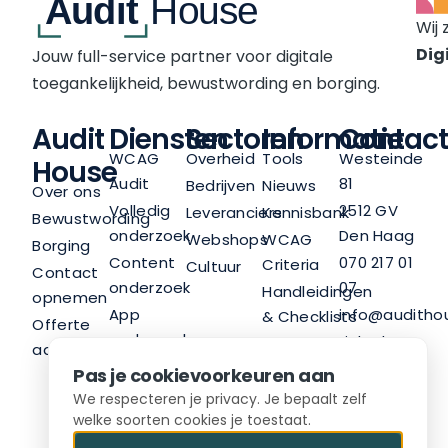
Wij 
Digi
Jouw full-service partner voor digitale
toegankelijkheid, bewustwording en borging.
Audit
Diensten
Sectoren
Informatie
Contact
WCAG
Overheid
Tools
Westeinde
House
Audit
81
Bedrijven
Nieuws
Over ons
Volledig
2512 GV
Leveranciers
Kennisbank
Bewustwording
onderzoek
Den Haag
Webshops
WCAG
Borging
Content
070 217 01
Criteria
Cultuur
Contact
onderzoek
07
Handleidingen
opnemen
App
info@audithou
& Checklists
Offerte
onderzoek
LinkedIn
Nieuwsbrief
aanvragen
Trainingen
Pas je cookievoorkeuren aan
Advies
We respecteren je privacy. Je bepaalt zelf
welke soorten cookies je toestaat.