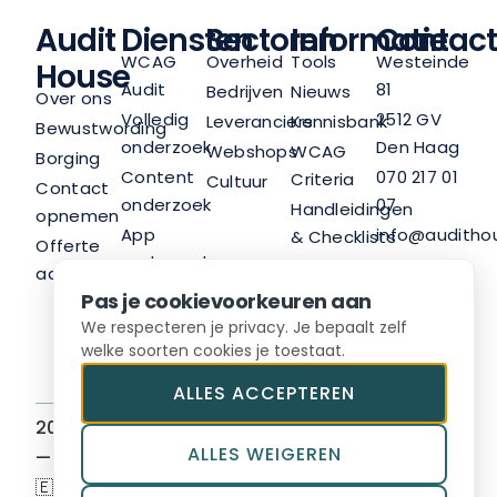
Audit
Diensten
Sectoren
Informatie
Contact
WCAG
Overheid
Tools
Westeinde
House
Audit
81
Bedrijven
Nieuws
Over ons
Volledig
2512 GV
Leveranciers
Kennisbank
Bewustwording
onderzoek
Den Haag
Webshops
WCAG
Borging
Content
070 217 01
Criteria
Cultuur
Contact
onderzoek
07
Handleidingen
opnemen
App
info@audithou
& Checklists
Offerte
onderzoek
LinkedIn
Nieuwsbrief
aanvragen
Trainingen
Pas je cookievoorkeuren aan
Advies
We respecteren je privacy. Je bepaalt zelf
welke soorten cookies je toestaat.
ALLES ACCEPTEREN
2026 © Audit House BV
Sitemap
ALLES WEIGEREN
— Hosted in Europe
Algemene voorwaarden
🇪🇺
Privacyvoorwaarden