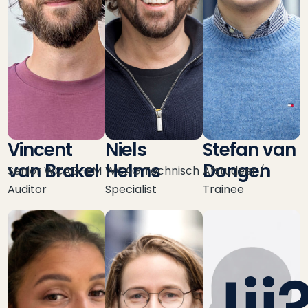
Vincent
Niels
Stefan van
van Brakel
Helms
Dongen
Senior WCAG-EM
WCAG Technisch
Afstudeer /
Auditor
Specialist
Trainee
Jij