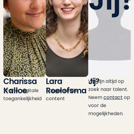
Charissa
Lara
Jij?
We zijn altijd op
Kalloe
Roelofsma
zoek naar talent.
Trainer digitale
Toegankelijke
Neem
contact
op
toegankelijkheid
content
voor de
mogelijkheden.