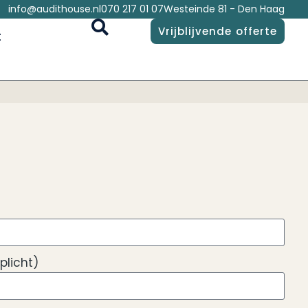
info@audithouse.nl
070 217 01 07
Westeinde 81 - Den Haag
Vrijblijvende offerte
t
plicht)