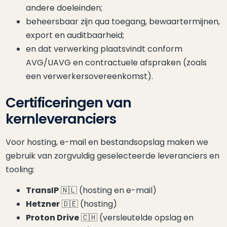
andere doeleinden;
beheersbaar zijn qua toegang, bewaartermijnen,
export en auditbaarheid;
en dat verwerking plaatsvindt conform
AVG/UAVG en contractuele afspraken (zoals
een verwerkersovereenkomst).
Certificeringen van
kernleveranciers
Voor hosting, e-mail en bestandsopslag maken we
gebruik van zorgvuldig geselecteerde leveranciers en
tooling:
(Nederland)
TransIP
🇳🇱
(hosting en e-mail)
(Duitsland)
Hetzner
🇩🇪
(hosting)
(Zwitserland)
Proton Drive
🇨🇭
(versleutelde opslag en