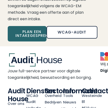
toegankelijkheid volgens de WCAG-EM
methode. Vraag een offerte aan of plan
direct een intake.
PLAN EEN
WCAG-AUDIT
INTAKEGESPREK
Wij 
Digi
Jouw full-service partner voor digitale
toegankelijkheid, bewustwording en borging.
Audit
Diensten
Sectoren
Informatie
Contact
WCAG
Overheid
Tools
Westeinde
House
Audit
81
Bedrijven
Nieuws
Over ons