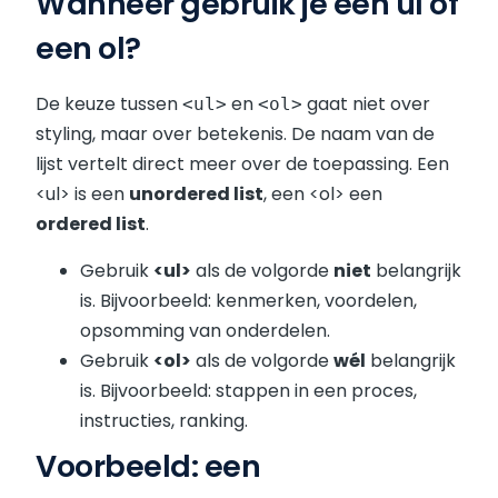
Wanneer gebruik je een ul of
een ol?
De keuze tussen
en
gaat niet over
<ul>
<ol>
styling, maar over betekenis. De naam van de
lijst vertelt direct meer over de toepassing. Een
<ul> is een
un
ordered list
, een <ol> een
ordered list
.
Gebruik
<ul>
als de volgorde
niet
belangrijk
is. Bijvoorbeeld: kenmerken, voordelen,
opsomming van onderdelen.
Gebruik
<ol>
als de volgorde
wél
belangrijk
is. Bijvoorbeeld: stappen in een proces,
instructies, ranking.
Voorbeeld: een