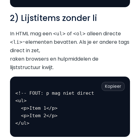
2) Lijstitems zonder li
In HTML mag een
of
alleen directe
<ul>
<ol>
-elementen bevatten. Als je er andere tags
<li>
direct in zet,
raken browsers en hulpmiddelen de
lijststructuur kwijt.
Kopieer
<!-- FOUT: p mag niet direct in ul -->

<ul>

  <p>Item 1</p>

  <p>Item 2</p>
