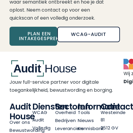
waar semantiek ontbreekt en hoe je dat
oplost. Neem contact op voor een
quickscan of een volledig onderzoek.
PLAN EEN
WCAG-AUDIT
INTAKEGESPREK
Wij 
Digi
Jouw full-service partner voor digitale
toegankelijkheid, bewustwording en borging.
Audit
Diensten
Sectoren
Informatie
Contact
WCAG
Overheid
Tools
Westeinde
House
Audit
81
Bedrijven
Nieuws
Over ons
Volledig
2512 GV
Leveranciers
Kennisbank
Bewustwording