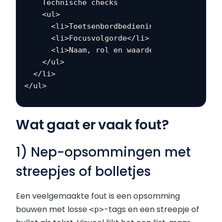
    Technische checks

    <ul>

      <li>Toetsenbordbediening</li>

      <li>Focusvolgorde</li>

      <li>Naam, rol en waarde</li>

    </ul>

  </li>

Wat gaat er vaak fout?
1) Nep-opsommingen met
streepjes of bolletjes
Een veelgemaakte fout is een opsomming
bouwen met losse
-tags en een streepje of
<p>