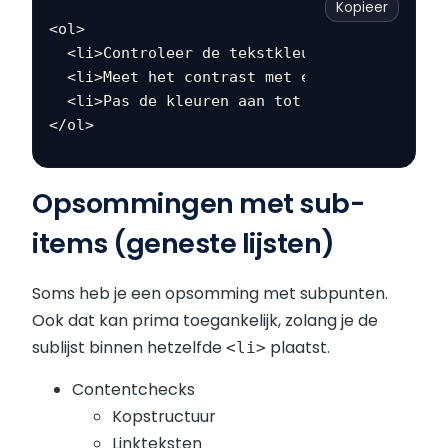
Kopieer
<ol>

  <li>Controleer de tekstkleur en achtergrond
  <li>Meet het contrast met een contrastcheck
  <li>Pas de kleuren aan tot je aan de minim
Opsommingen met sub-
items (geneste lijsten)
Soms heb je een opsomming met subpunten.
Ook dat kan prima toegankelijk, zolang je de
sublijst binnen hetzelfde
plaatst.
<li>
Contentchecks
Kopstructuur
Linkteksten