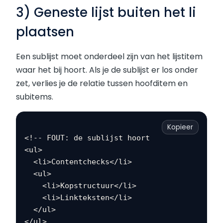
3) Geneste lijst buiten het li
plaatsen
Een sublijst moet onderdeel zijn van het lijstitem
waar het bij hoort. Als je de sublijst er los onder
zet, verlies je de relatie tussen hoofditem en
subitems.
Kopieer
<!-- FOUT: de sublijst hoort binnen het li --
<ul>

  <li>Contentchecks</li>

  <ul>

    <li>Kopstructuur</li>

    <li>Linkteksten</li>

  </ul>
