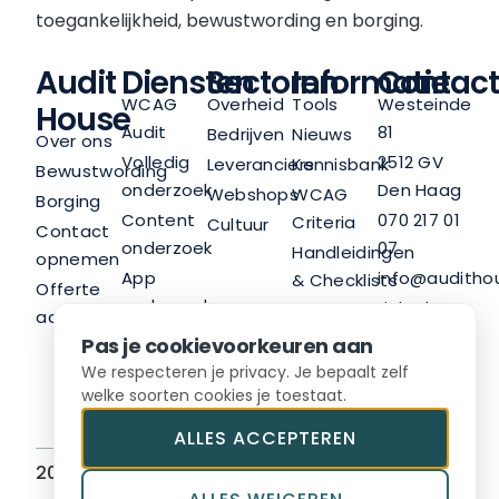
toegankelijkheid, bewustwording en borging.
Audit
Diensten
Sectoren
Informatie
Contact
WCAG
Overheid
Tools
Westeinde
House
Audit
81
Bedrijven
Nieuws
Over ons
Volledig
2512 GV
Leveranciers
Kennisbank
Bewustwording
onderzoek
Den Haag
Webshops
WCAG
Borging
Content
070 217 01
Criteria
Cultuur
Contact
onderzoek
07
Handleidingen
opnemen
App
info@audithou
& Checklists
Offerte
onderzoek
LinkedIn
Nieuwsbrief
aanvragen
Trainingen
Pas je cookievoorkeuren aan
Advies
We respecteren je privacy. Je bepaalt zelf
welke soorten cookies je toestaat.
ALLES ACCEPTEREN
2026 © Audit House BV
Sitemap