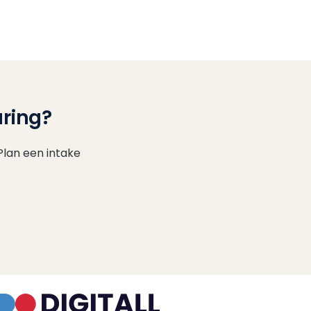
aring?
Plan een intake