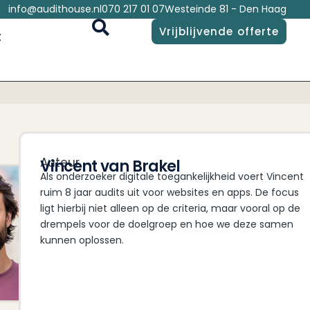
info@audithouse.nl
070 217 01 07
Westeinde 81 - Den Haag
Vrijblijvende offerte
t
Auteur
Vincent van Brakel
Als onderzoeker digitale toegankelijkheid voert Vincent
ruim 8 jaar audits uit voor websites en apps. De focus
ligt hierbij niet alleen op de criteria, maar vooral op de
drempels voor de doelgroep en hoe we deze samen
kunnen oplossen.