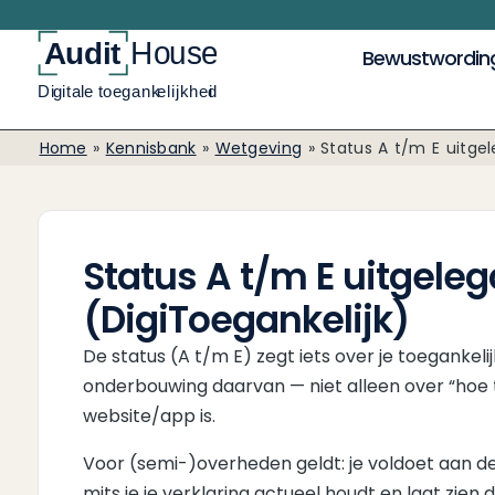
Bewustwordin
Home
»
Kennisbank
»
Wetgeving
»
Status A t/m E uitgel
Status A t/m E uitgeleg
(DigiToegankelijk)
De status (A t/m E) zegt iets over je toegankeli
onderbouwing daarvan — niet alleen over “hoe t
website/app is.
Voor (semi-)overheden geldt: je voldoet aan de 
mits je je verklaring actueel houdt en laat zien 