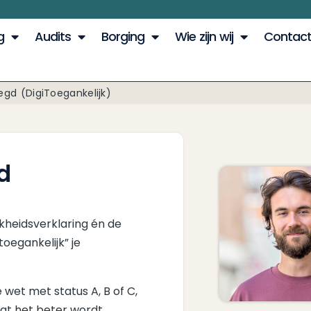
g
Audits
Borging
Wie zijn wij
Contac
egd (DigiToegankelijk)
d
jkheidsverklaring én de
oegankelijk” je
wet met status A, B of C,
dat het beter wordt.