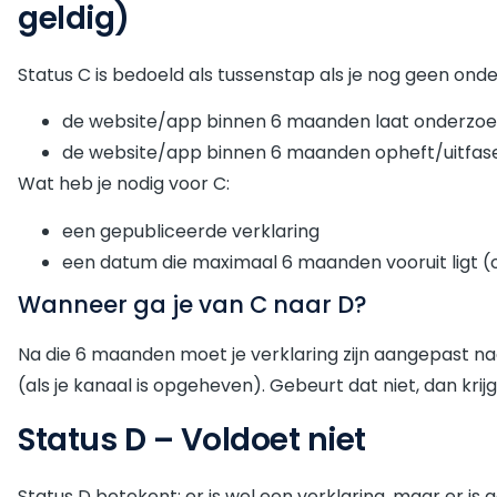
geldig)
Status C is bedoeld als tussenstap als je nog geen ond
de website/app binnen 6 maanden laat onderzoe
de website/app binnen 6 maanden opheft/uitfase
Wat heb je nodig voor C:
een gepubliceerde verklaring
een datum die maximaal 6 maanden vooruit ligt (o
Wanneer ga je van C naar D?
Na die 6 maanden moet je verklaring zijn aangepast na
(als je kanaal is opgeheven). Gebeurt dat niet, dan krij
Status D – Voldoet niet
Status D betekent: er is wel een verklaring, maar er i