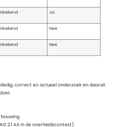
nbekend
Ja
nbekend
Nee
nbekend
Nee
volledig, correct en actueel onderzoek en daaruit
ldoet.
erbouwing
AG 2.1 AA in de overheidscontext)