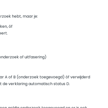
erzoek hebt, maar je:
ken, óf
ert.
nderzoek of uitfasering)
ar A of B (onderzoek toegevoegd) óf verwijderd
gt de verklaring automatisch status D.
s geen geldig onderzoek toegevoegd en er is ook