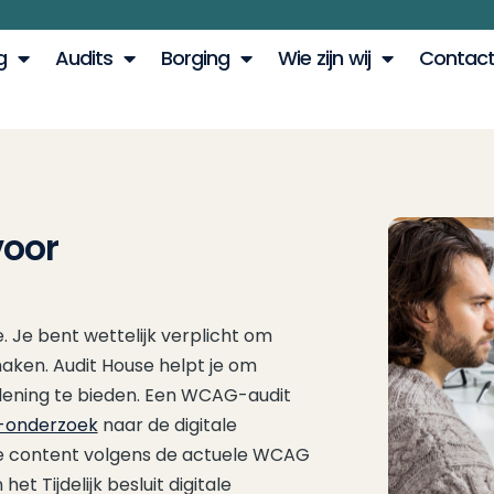
g
Audits
Borging
Wie zijn wij
Contac
voor
. Je bent wettelijk verplicht om
maken. Audit House helpt je om
rlening te bieden. Een WCAG-audit
-onderzoek
naar de digitale
 de content volgens de actuele WCAG
et Tijdelijk besluit digitale