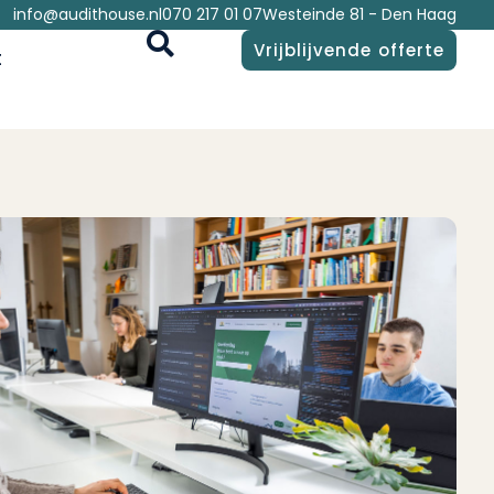
info@audithouse.nl
070 217 01 07
Westeinde 81 - Den Haag
Vrijblijvende offerte
t