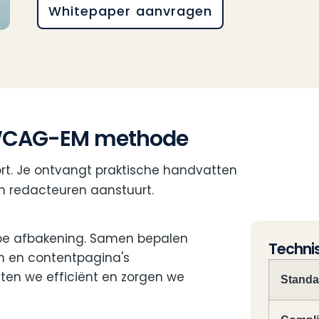
Whitepaper aanvragen
 WCAG-EM methode
rt. Je ontvangt praktische handvatten
n redacteuren aanstuurt.
pe afbakening. Samen bepalen
Technis
n en contentpagina's
Specificati
esten we efficiënt en zorgen we
Standa
van
de