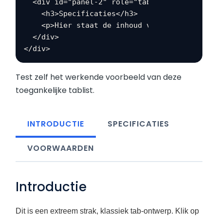
  <div id="panel-2" role="tabpanel" tabindex
    <h3>Specificaties</h3>

    <p>Hier staat de inhoud van het tweede t
  </div>

</div>
Test zelf het werkende voorbeeld van deze
toegankelijke tablist.
INTRODUCTIE
SPECIFICATIES
VOORWAARDEN
Introductie
Dit is een extreem strak, klassiek tab-ontwerp. Klik op