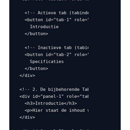
    <!-- Actieve tab (tabindex="0") -->

    <button id="tab-1" role="tab" aria-selec
      Introductie

    </button>

    <!-- Inactieve tab (tabindex="-1") -->

    <button id="tab-2" role="tab" aria-selec
      Specificaties

    </button>

  </div>

  <!-- 2. De bijbehorende Tabpanelen -->

  <div id="panel-1" role="tabpanel" tabindex
    <h3>Introductie</h3>

    <p>Hier staat de inhoud van het eerste ta
  </div>
