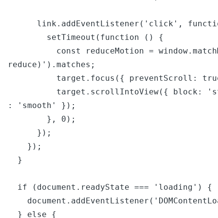
      link.addEventListener('click', function () {

        setTimeout(function () {

          const reduceMotion = window.matchMedia('(prefers-reduced-motion: 
reduce)').matches;

          target.focus({ preventScroll: true });

          target.scrollIntoView({ block: 'start', behavior: reduceMotion ? 'auto' 
: 'smooth' });

        }, 0);

      });

    });

  }

  if (document.readyState === 'loading') {

    document.addEventListener('DOMContentLoaded', init);

  } else {
