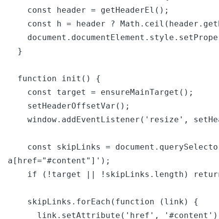
    const header = getHeaderEl();

    const h = header ? Math.ceil(header.getBoundingClientRect().height) : 0;

    document.documentElement.style.setProperty('--skip-offset', h + 'px');

  }

  function init() {

    const target = ensureMainTarget();

    setHeaderOffsetVar();

    window.addEventListener('resize', setHeaderOffsetVar);

    const skipLinks = document.querySelectorAll('a.skip-link[href^="#"], 
a[href="#content"]');

    if (!target || !skipLinks.length) return;

    skipLinks.forEach(function (link) {

      link.setAttribute('href', '#content');
