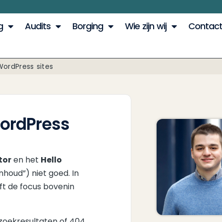
g
Audits
Borging
Wie zijn wij
Contac
WordPress sites
WordPress
tor
en het
Hello
nhoud”) niet goed. In
jft de focus bovenin
zoekresultaten of 404,