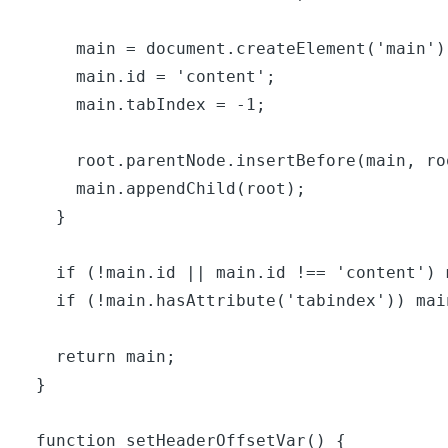
      main = document.createElement('main');

      main.id = 'content';

      main.tabIndex = -1;

      root.parentNode.insertBefore(main, root);

      main.appendChild(root);

    }

    if (!main.id || main.id !== 'content') main.id = 'content';

    if (!main.hasAttribute('tabindex')) main.tabIndex = -1;

    return main;

  }

  function setHeaderOffsetVar() {
