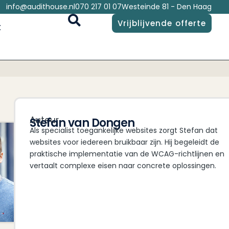
info@audithouse.nl
070 217 01 07
Westeinde 81 - Den Haag
Vrijblijvende offerte
t
Auteur
Stefan van Dongen
Als specialist toegankelijke websites zorgt Stefan dat
websites voor iedereen bruikbaar zijn. Hij begeleidt de
praktische implementatie van de WCAG-richtlijnen en
vertaalt complexe eisen naar concrete oplossingen.