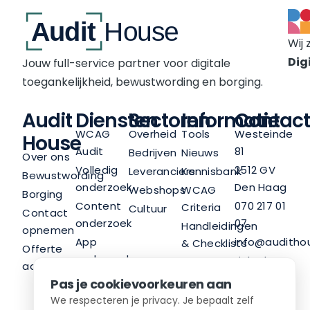
Wij 
Digi
Jouw full-service partner voor digitale
toegankelijkheid, bewustwording en borging.
Audit
Diensten
Sectoren
Informatie
Contact
WCAG
Overheid
Tools
Westeinde
House
Audit
81
Bedrijven
Nieuws
Over ons
Volledig
2512 GV
Leveranciers
Kennisbank
Bewustwording
onderzoek
Den Haag
Webshops
WCAG
Borging
Content
070 217 01
Criteria
Cultuur
Contact
onderzoek
07
Handleidingen
opnemen
App
info@audithou
& Checklists
Offerte
onderzoek
LinkedIn
Nieuwsbrief
aanvragen
Trainingen
Pas je cookievoorkeuren aan
Advies
We respecteren je privacy. Je bepaalt zelf