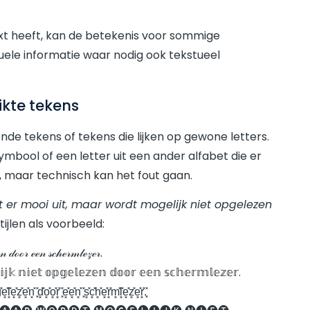
xt heeft, kan de betekenis voor sommige
tuele informatie waar nodig ook tekstueel
ikte tekens
e tekens of tekens die lijken op gewone letters.
mbool of een letter uit een ander alfabet die er
n, maar technisch kan het fout gaan.
et er mooi uit, maar wordt mogelijk niet opgelezen
tijlen als voorbeeld:
ℯ𝓃 𝒹ℴℴ𝓇 ℯℯ𝓃 𝓈𝒸𝒽ℯ𝓇𝓂𝓁ℯ𝓏ℯ𝓇.
𝕛𝕜 𝕟𝕚𝕖𝕥 𝕠𝕡𝕘𝕖𝕝𝕖𝕫𝕖𝕟 𝕕𝕠𝕠𝕣 𝕖𝕖𝕟 𝕤𝕔𝕙𝕖𝕣𝕞𝕝𝕖𝕫𝕖𝕣.
p͓̽g͓̽e͓̽l͓̽e͓̽z͓̽e͓̽n͓̽ ͓̽d͓̽o͓̽o͓̽r͓̽ ͓̽e͓̽e͓̽n͓̽ ͓̽s͓̽c͓̽h͓̽e͓̽r͓̽m͓̽l͓̽e͓̽z͓̽e͓̽r͓̽.͓̽