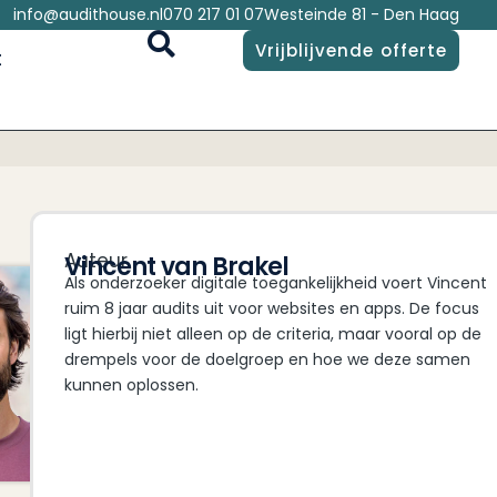
info@audithouse.nl
070 217 01 07
Westeinde 81 - Den Haag
Vrijblijvende offerte
t
Auteur
Vincent van Brakel
Als onderzoeker digitale toegankelijkheid voert Vincent
ruim 8 jaar audits uit voor websites en apps. De focus
ligt hierbij niet alleen op de criteria, maar vooral op de
drempels voor de doelgroep en hoe we deze samen
kunnen oplossen.