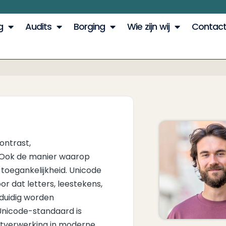
g
Audits
Borging
Wie zijn wij
Contac
ontrast,
. Ook de manier waarop
 toegankelijkheid. Unicode
or dat letters, leestekens,
nduidig worden
Unicode-standaard is
stverwerking in moderne