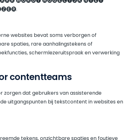
🅐🅐🅡 🅦🅞🅡🅓🅣 🅜🅞🅖🅔🅛🅘🅙🅚 🅝🅘🅔🅣
🅩🅔🅡.
terne websites bevat soms verborgen of
are spaties, rare aanhalingstekens of
oekfuncties, schermlezeruitspraak en verwerking
oor contentteams
r zorgen dat gebruikers van assisterende
de uitgangspunten bij tekstcontent in websites en
reemde tekens, onzichtbare spaties en foutieve