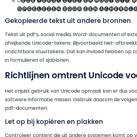
D🅔🅩🅔 🅣🅔🅚🅢🅣 🅩🅘🅔🅣 🅔🅡 🅜🅞🅞🅘 🅤🅘🅣, 
🅞🅟🅖🅔🅛🅔🅩🅔🅝 🅓🅞🅞🅡 🅔🅔🅝 🅢🅒🅗🅔🅡🅜🅛
Gekopieerde tekst uit andere bronnen
Tekst uit pdf’s, social media, Word-documenten of ex
afwijkende Unicode-tekens. Bijvoorbeeld niet-afbreekb
onzichtbare stuurtekens. Dat kan invloed hebben op z
in formulieren of sjablonen.
Richtlijnen omtrent Unicode v
Het onjuist gebruik van Unicode opmaak kan er dus voo
software informatie missen. Gebruik daarom de volgen
pdf-documenten.
Let op bij kopiëren en plakken
Controleer content die uit andere systemen komt op v