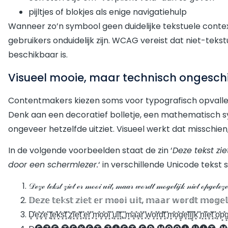
pijltjes of blokjes als enige navigatiehulp
Wanneer zo’n symbool geen duidelijke tekstuele conte
gebruikers onduidelijk zijn. WCAG vereist dat niet-teks
beschikbaar is.
Visueel mooie, maar technisch ongesch
Contentmakers kiezen soms voor typografisch opvallend
Denk aan een decoratief bolletje, een mathematisch sy
ongeveer hetzelfde uitziet. Visueel werkt dat misschie
In de volgende voorbeelden staat de zin ‘
Deze tekst zi
door een schermlezer.
‘ in verschillende Unicode tekst s
𝒟ℯ𝓏ℯ 𝓉ℯ𝓀𝓈𝓉 𝓏𝒾ℯ𝓉 ℯ𝓇 𝓂ℴℴ𝒾 𝓊𝒾𝓉, 𝓂𝒶𝒶𝓇 𝓌ℴ𝓇𝒹𝓉 𝓂ℴℊℯ𝓁𝒾𝒿𝓀 𝓃𝒾ℯ𝓉 ℴ𝓅ℊℯ𝓁ℯ𝓏
𝔻𝕖𝕫𝕖 𝕥𝕖𝕜𝕤𝕥 𝕫𝕚𝕖𝕥 𝕖𝕣 𝕞𝕠𝕠𝕚 𝕦𝕚𝕥, 𝕞𝕒𝕒𝕣 𝕨𝕠𝕣𝕕𝕥 𝕞𝕠𝕘𝕖𝕝
D͓̽e͓̽z͓̽e͓̽ ͓̽t͓̽e͓̽k͓̽s͓̽t͓̽ ͓̽z͓̽i͓̽e͓̽t͓̽ ͓̽e͓̽r͓̽ ͓̽m͓̽o͓̽o͓̽i͓̽ ͓̽u͓̽i͓̽t͓̽,͓̽ ͓̽m͓̽a͓̽a͓̽r͓̽ ͓̽w͓̽o͓̽r͓̽d͓̽t͓̽ ͓̽m͓̽o͓̽g͓̽e͓̽l͓̽i͓̽j͓̽k͓̽ ͓̽n͓̽i͓̽e͓̽t͓̽ ͓̽o͓̽