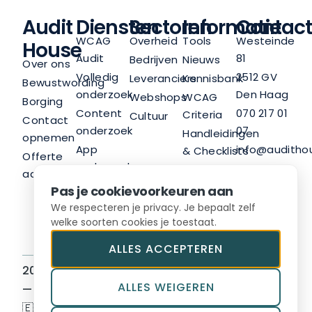
Audit
Diensten
Sectoren
Informatie
Contact
WCAG
Overheid
Tools
Westeinde
House
Audit
81
Bedrijven
Nieuws
Over ons
Volledig
2512 GV
Leveranciers
Kennisbank
Bewustwording
onderzoek
Den Haag
Webshops
WCAG
Borging
Content
070 217 01
Criteria
Cultuur
Contact
onderzoek
07
Handleidingen
opnemen
App
info@audithou
& Checklists
Offerte
onderzoek
LinkedIn
Nieuwsbrief
aanvragen
Trainingen
Pas je cookievoorkeuren aan
Advies
We respecteren je privacy. Je bepaalt zelf
welke soorten cookies je toestaat.
ALLES ACCEPTEREN
2026 © Audit House BV
Sitemap
ALLES WEIGEREN
— Hosted in Europe
Algemene voorwaarden
🇪🇺
Privacyvoorwaarden