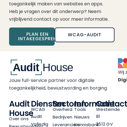
toegankelijk maken van websites en apps.
Heb je vragen over dit onderwerp? Neem
vrijblijvend contact op voor meer informatie.
PLAN EEN
WCAG-AUDIT
INTAKEGESPREK
Wij 
Digi
Jouw full-service partner voor digitale
toegankelijkheid, bewustwording en borging.
Audit
Diensten
Sectoren
Informatie
Contact
WCAG
Overheid
Tools
Westeinde
House
Audit
81
Bedrijven
Nieuws
Over ons
Volledig
2512 GV
Leveranciers
Kennisbank
Bewustwording