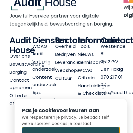
Wij 
Digi
Jouw full-service partner voor digitale
toegankelijkheid, bewustwording en borging.
Audit
Diensten
Sectoren
Informatie
Contact
WCAG
Overheid
Tools
Westeinde
House
Audit
81
Bedrijven
Nieuws
Over ons
Volledig
2512 GV
Leveranciers
Kennisbank
Bewustwording
onderzoek
Den Haag
Webshops
WCAG
Borging
Content
070 217 01
Criteria
Cultuur
Contact
onderzoek
07
Handleidingen
opnemen
App
info@audithou
& Checklists
Offerte
onderzoek
LinkedIn
Nieuwsbrief
aanvragen
Trainingen
Pas je cookievoorkeuren aan
Advies
We respecteren je privacy. Je bepaalt zelf
welke soorten cookies je toestaat.