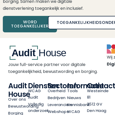
borging. Samen maken we digitale
dienstverlening toegankelijk en inclusief.
WORD
TOEGANKELIJKHEIDSONDE
TOEGANKELIJKER
Wij 
Digi
Jouw full-service partner voor digitale
toegankelijkheid, bewustwording en borging.
Audit
Diensten
Sectoren
Informatie
Contact
WCAG
Overheid
Tools
Westeinde
House
Audit
81
Bedrijven
Nieuws
Over ons
Volledig
2512 GV
Leveranciers
Kennisbank
Bewustwording
onderzoek
Den Haag
Webshops
WCAG
Borging