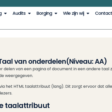
g
Audits
Borging
Wie zijn wij
Contac
2 Taal van onderdelen
(Niveau: AA)
 delen van een pagina of document in een andere taal zij
de weergegeven.
via het HTML taalattribuut (lang). Dit zorgt ervoor dat a
ezers.
ne taalattribuut