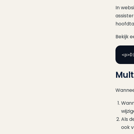
In webs
assiste
hoofdta
Bekijk 
<p>D
Mult
Wanneer
Wanne
wijzi
Als d
ook v