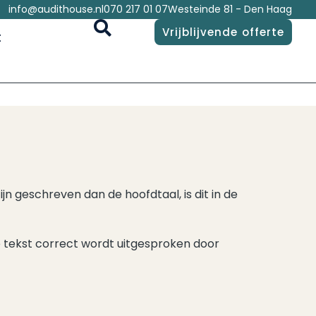
info@audithouse.nl
070 217 01 07
Westeinde 81 - Den Haag
Vrijblijvende offerte
t
n geschreven dan de hoofdtaal, is dit in de
lle tekst correct wordt uitgesproken door