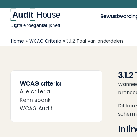
Bewustwordin
Home
»
WCAG Criteria
»
3.1.2 Taal van onderdelen
3.1.
WCAG criteria
Wanneer
Alle criteria
bronco
Kennisbank
Dit kan 
WCAG Audit
scherml
Inli