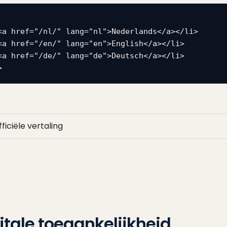
<a href="/nl/" lang="nl">Nederlands</a></li>

<a href="/en/" lang="en">English</a></li>

<a href="/de/" lang="de">Deutsch</a></li>

>
ficiële vertaling
gitale toegankelijkheid