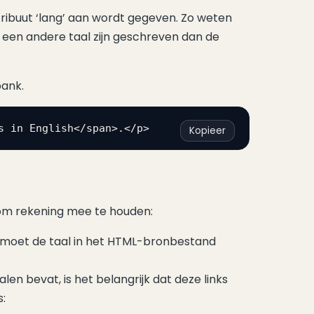
tribuut ‘lang’ aan wordt gegeven. Zo weten
n een andere taal zijn geschreven dan de
bank.
s in English</span>.</p>
Kopieer
om rekening mee te houden:
 moet de taal in het HTML-bronbestand
en bevat, is het belangrijk dat deze links
s: