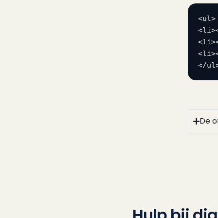
<ul>

<li>
<li>
<li>
</ul
De of
Hulp bij di