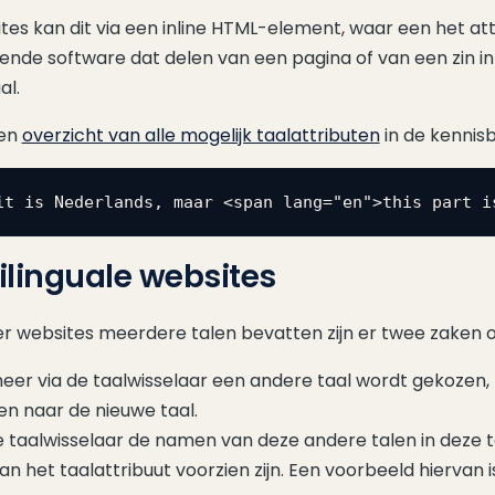
ites kan dit via een inline HTML-element, waar een het at
rende software dat delen van een pagina of van een zin i
al.
een
overzicht van alle mogelijk taalattributen
in de kennis
it is Nederlands, maar <span lang="en">this part i
ilinguale websites
 websites meerdere talen bevatten zijn er twee zaken 
er via de taalwisselaar een andere taal wordt gekozen,
gen naar de nieuwe taal.
e taalwisselaar de namen van deze andere talen in deze tal
an het taalattribuut voorzien zijn. Een voorbeeld hiervan i