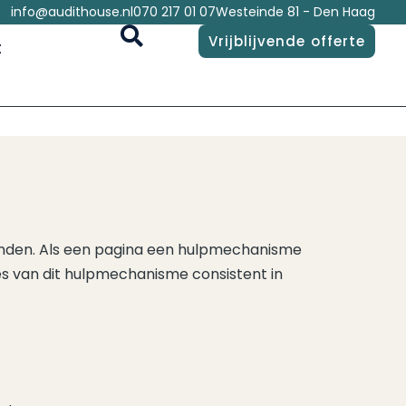
info@audithouse.nl
070 217 01 07
Westeinde 81 - Den Haag
Vrijblijvende offerte
t
inden. Als een pagina een hulpmechanisme
s van dit hulpmechanisme consistent in