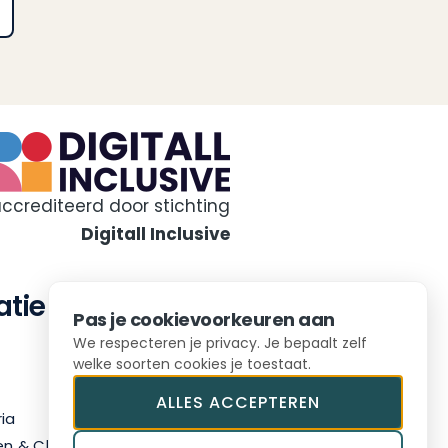
accrediteerd door stichting
Digitall Inclusive
atie
Contact
Pas je cookievoorkeuren aan
Westeinde 81
We respecteren je privacy. Je bepaalt zelf
2512 GV Den Haag
welke soorten cookies je toestaat.
070 217 01 07
ALLES ACCEPTEREN
ia
info@audithouse.nl
en & Checklists
LinkedIn