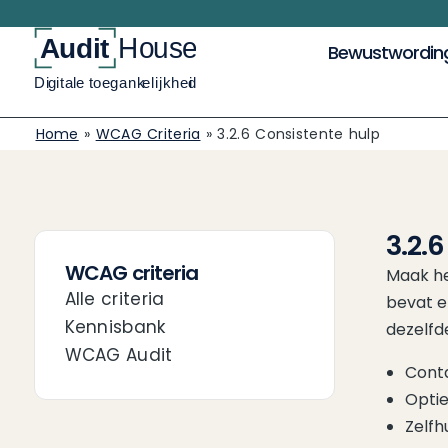
Bewustwordin
Home
»
WCAG Criteria
»
3.2.6 Consistente hulp
3.2.
WCAG criteria
Maak he
Alle criteria
bevat e
Kennisbank
dezelfd
WCAG Audit
Conta
Optie
Zelfh