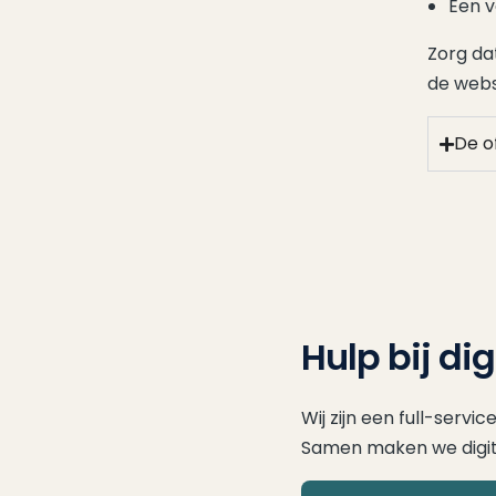
Een v
Zorg da
de webs
De of
Hulp bij di
Wij zijn een full-servi
Samen maken we digital