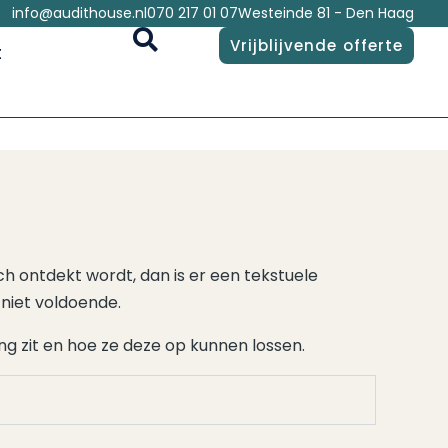
info@audithouse.nl
070 217 01 07
Westeinde 81 - Den Haag
Vrijblijvende offerte
t
h ontdekt wordt, dan is er een tekstuele
 niet voldoende.
ing zit en hoe ze deze op kunnen lossen.