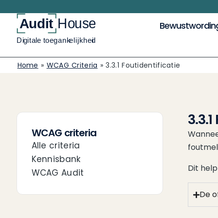
Bewustwordin
Home
»
WCAG Criteria
»
3.3.1 Foutidentificatie
3.3.1
WCAG criteria
Wanneer
Alle criteria
foutmel
Kennisbank
Dit help
WCAG Audit
De of