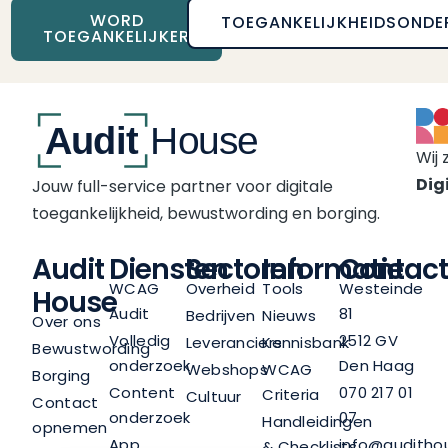
WORD
TOEGANKELIJKHEIDSONDE
TOEGANKELIJKER
Wij 
Digi
Jouw full-service partner voor digitale
toegankelijkheid, bewustwording en borging.
Audit
Diensten
Sectoren
Informatie
Contact
WCAG
Overheid
Tools
Westeinde
House
Audit
81
Bedrijven
Nieuws
Over ons
Volledig
2512 GV
Leveranciers
Kennisbank
Bewustwording
onderzoek
Den Haag
Webshops
WCAG
Borging
Content
070 217 01
Criteria
Cultuur
Contact
onderzoek
07
Handleidingen
opnemen
App
info@audithou
& Checklists