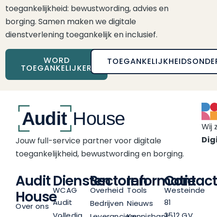
toegankelijkheid: bewustwording, advies en
borging. Samen maken we digitale
dienstverlening toegankelijk en inclusief.
WORD
TOEGANKELIJKHEIDSONDE
TOEGANKELIJKER
Wij 
Digi
Jouw full-service partner voor digitale
toegankelijkheid, bewustwording en borging.
Audit
Diensten
Sectoren
Informatie
Contact
WCAG
Overheid
Tools
Westeinde
House
Audit
81
Bedrijven
Nieuws
Over ons
Volledig
2512 GV
Leveranciers
Kennisbank