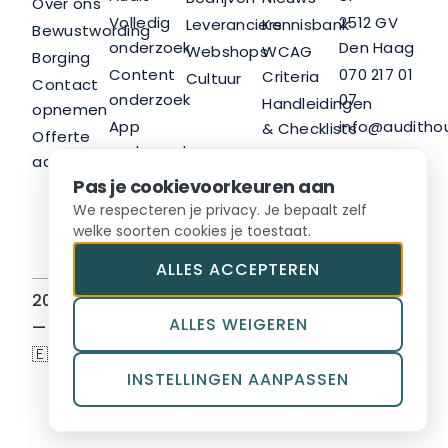
Over ons
Volledig
2512 GV
Leveranciers
Kennisbank
Bewustwording
onderzoek
Den Haag
Webshops
WCAG
Borging
Content
070 217 01
Criteria
Cultuur
Contact
onderzoek
07
Handleidingen
opnemen
App
info@audithou
& Checklists
Offerte
onderzoek
LinkedIn
Nieuwsbrief
aanvragen
Trainingen
Pas je cookievoorkeuren aan
Advies
We respecteren je privacy. Je bepaalt zelf
welke soorten cookies je toestaat.
ALLES ACCEPTEREN
2026 © Audit House BV
Sitemap
ALLES WEIGEREN
— Hosted in Europe
Algemene voorwaarden
🇪🇺
Privacyvoorwaarden
INSTELLINGEN AANPASSEN
Toegankelijkheidsverkla
ring