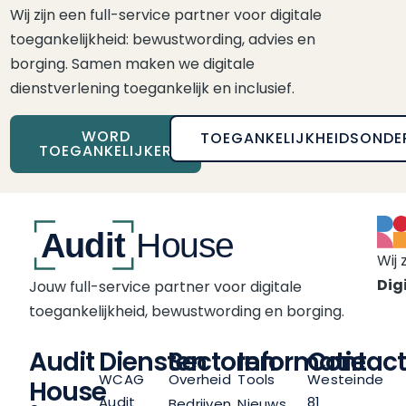
Wij zijn een full-service partner voor digitale
toegankelijkheid: bewustwording, advies en
borging. Samen maken we digitale
dienstverlening toegankelijk en inclusief.
WORD
TOEGANKELIJKHEIDSONDE
TOEGANKELIJKER
Wij 
Digi
Jouw full-service partner voor digitale
toegankelijkheid, bewustwording en borging.
Audit
Diensten
Sectoren
Informatie
Contact
WCAG
Overheid
Tools
Westeinde
House
Audit
81
Bedrijven
Nieuws