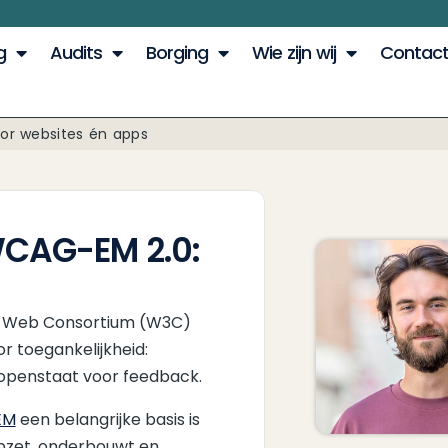
g
Audits
Borging
Wie zijn wij
Contac
r websites én apps
CAG-EM 2.0:
de Web Consortium (W3C)
r toegankelijkheid:
e openstaat voor feedback.
EM
een belangrijke basis is
pzet, onderbouwt en