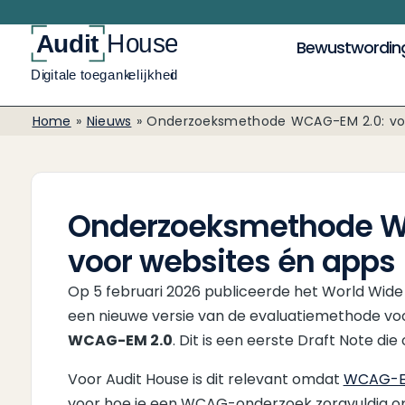
Bewustwordin
Home
»
Nieuws
»
Onderzoeksmethode WCAG-EM 2.0: voo
Onderzoeksmethode W
voor websites én apps
Op 5 februari 2026 publiceerde het World Wi
een nieuwe versie van de evaluatiemethode voo
WCAG-EM 2.0
. Dit is een eerste Draft Note di
Voor Audit House is dit relevant omdat
WCAG-
voor hoe je een WCAG-onderzoek zorgvuldig o