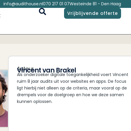
info@audithouse.nl
070 217 01 07
Westeinde 81 - Den Haag
Vrijblijvende offerte
t
Auteur
Vincent van Brakel
Als onderzoeker digitale toegankelijkheid voert Vincent
ruim 8 jaar audits uit voor websites en apps. De focus
ligt hierbij niet alleen op de criteria, maar vooral op de
drempels voor de doelgroep en hoe we deze samen
kunnen oplossen.