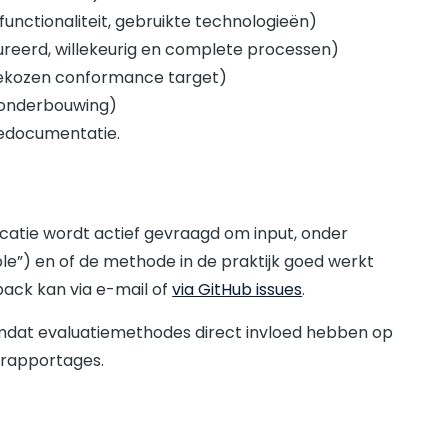
functionaliteit, gebruikte technologieën)
ureerd, willekeurig en complete processen)
gekozen conformance target)
n onderbouwing)
dedocumentatie.
catie wordt actief gevraagd om input, onder
le”) en of de methode in de praktijk goed werkt
ack kan via e-mail of
via GitHub issues
.
omdat evaluatiemethodes direct invloed hebben op
 rapportages.