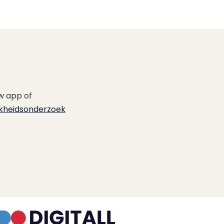
w app of
jkheidsonderzoek