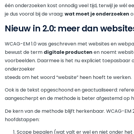
één onderzoeken kost onnodig veel tijd, terwijl je wél
je dus vooral bij de vraag:
wat moet je onderzoeken
o
Nieuw in 2.0: meer dan website
WCAG-EM 1.0 was geschreven met websites en webpag
bewust de term
digitale producten
en noemt website
voorbeelden. Daarmee is het nu expliciet toepasbaar o
onderzoeker
steeds om het woord “website” heen hoeft te werken.
Ook is de tekst opgeschoond en geactualiseerd: referent
aangescherpt en de methode is beter afgestemd op hoe
De kern van de methode blijft herkenbaar. WCAG-EM 2.
hoofdstappen:
Scope bepalen (wat valt er wel en niet onder he